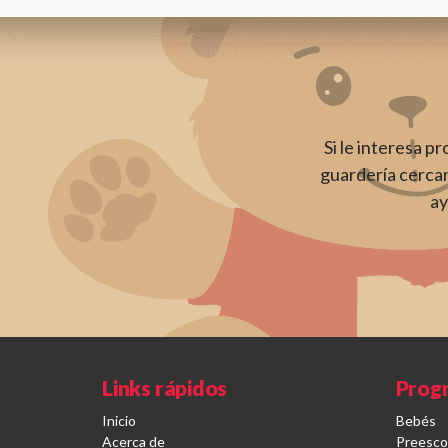
Si le interesa p
guardería cercan
ay
Links rápidos
Prog
Inicio
Bebés
Acerca de
Preesco