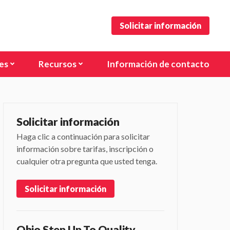
Solicitar información
es
Recursos
Información de contacto
ke, OH
Formularios
, OH (Steltzer Rd)
Carreras
Solicitar información
, OH (E Dublin Granville Rd)
Haga clic a continuación para solicitar
e, OH
información sobre tarifas, inscripción o
cualquier otra pregunta que usted tenga.
d, OH
lmsted, OH
Solicitar información
dgeville, OH
, OH
Ohio Step Up To Quality