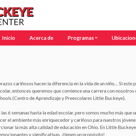
Inicio
Acerca de
Programas
Ubicacion
Bebés y niños pequeños
Avon La
Preescolar
Columbus
Pre-Kínder
Columbus
abrazos cariñosos hacen la diferencia en la vida de un niño… Si este
Programa de edad escolar
Delawar
scolar, entonces queremos que comience una carrera con nosotros 
Lakewoo
hools (Centro de Aprendizaje y Preescolares Little Buckeye).
North O
las 6 semanas hasta la edad escolar, pero somos mucho más que u
er el ambiente más enriquecedor y cariñoso para nuestros jóvenes
North Ri
cionar la más alta calidad de educación en Ohio. En Little Buckey
Sunbury
emocionantes y significativas, ¡tienen un propósito!