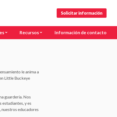
Solicitar información
es
Recursos
Información de contacto
ke, OH
Formularios
, OH (Steltzer Rd)
Carreras
, OH (E Dublin Granville Rd)
 pensamiento le anima a
e, OH
en Little Buckeye
d, OH
lmsted, OH
na guardería. Nos
 estudiantes, y es
dgeville, OH
e, nuestros educadores
, OH