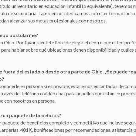
título universitario en educación infantil (o equivalente), tenemo
ítulo de secundaria. También nos dedicamos a ofrecer formación co
edan alcanzar sus metas profesionales con nosotros.
debo postularme?
 Ohio. Por favor, siéntete libre de elegir el centro que usted pref
ara hablar sobre qué ubicaciones tienen disponibilidad y cuáles 
 fuera del estado o desde otra parte de Ohio. ¿Se puede rea
o?
conocerle en persona si es posible, estaremos encantados de comp
a través del teléfono o video chat para aquellos que están en proce
se con nosotros en persona.
e un paquete de beneficios?
un paquete de beneficios completo y competitivo que incluye segu
uarderías, 401K, bonificaciones por recomendaciones, asistencia p